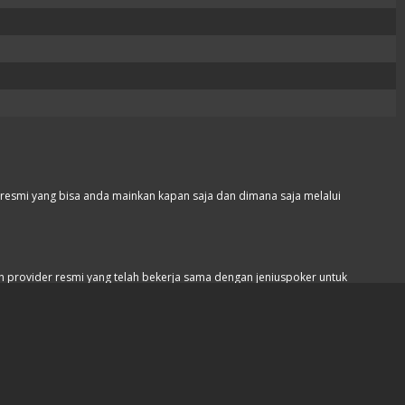
r resmi yang bisa anda mainkan kapan saja dan dimana saja melalui
h provider resmi yang telah bekerja sama dengan jeniuspoker untuk
ngan anda berkali-kali lipat. Dengan fitur baru ini pemain poker dapar