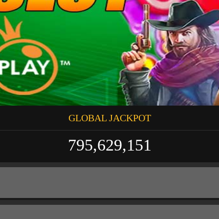
GLOBAL JACKPOT
795,629,151