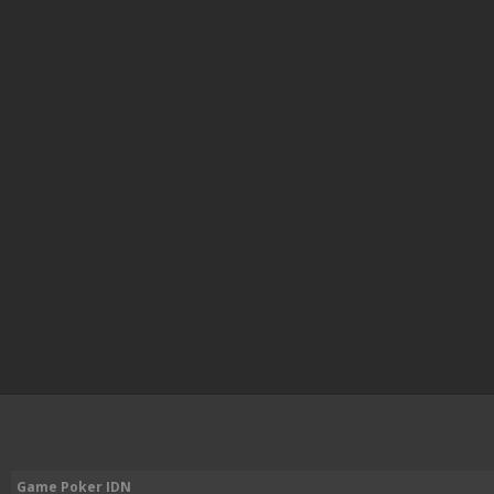
Game Poker IDN