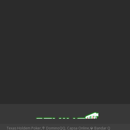
Texas Holdem Poker,🍭 DominoQQ, Capsa Online,💎 Bandar Q