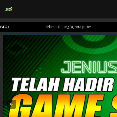
HOME
INFO :
Selamat Datang Di Jeniuspoker
DOWNLOAD APLIKASI
DAFTAR
POKER
IDNLIVE
SLOTS
ESPORTS